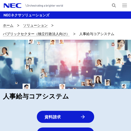
メ
サ
ニ
NECネクサソリューションズ
イ
ュ
ー
ト
を
ホーム
ソリューション
サ
ナ
内
開
パブリックセクター（独立行政法人向け）
人事給与コアシステム
く
検
ビ
イ
索
ゲ
ト
ー
内
シ
の
ョ
現
ン
在
人事給与コアシステム
位
置
資料請求