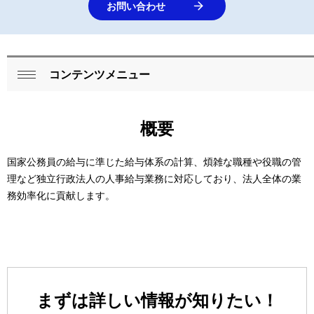
お問い合わせ
コンテンツメニュー
ロ
閉
ー
じ
概要
る
カ
ル
国家公務員の給与に準じた給与体系の計算、煩雑な職種や役職の管
理など独立行政法人の人事給与業務に対応しており、法人全体の業
ナ
務効率化に貢献します。
ビ
ゲ
ー
シ
まずは詳しい情報が知りたい！
ョ