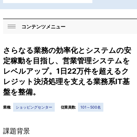
コンテンツメニュー
ロ
閉
ー
じ
さらなる業務の効率化とシステムの安
る
カ
定稼動を目指し、営業管理システムを
ル
レベルアップ。1日22万件を超えるク
ナ
レジット決済処理を支える業務系IT基
ビ
盤を整備。
ゲ
ー
業種:
ショッピングセンター
従業員数:
101～500名
シ
課題背景
ョ