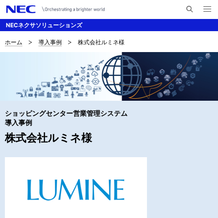
メ
サ
ニ
NECネクサソリューションズ
イ
ュ
ー
ト
を
ホーム
導入事例
株式会社ルミネ様
サ
ナ
内
開
く
検
ビ
イ
索
ゲ
ト
ー
内
シ
ショッピングセンター営業管理システム
の
ョ
導入事例
現
株式会社ルミネ様
ン
在
位
置