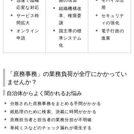
迅速で臨機
囲の増加
モバイル活
応変な対応
用
組織機構改
サービス時
革、権限委
セキュリテ
間拡大
譲
ィの強化
オンライン
国主導の標
電子行政の
申請
準システム
進展
化
「庶務事務」の業務負荷が全庁にかかってい
ませんか？
自治体からよく聞かれるお悩み
分散された庶務事務をまとめる手間がかかる
紙処理のために検索、決裁に時間がかかる
庶務担当者と担当者の業務分担が不明確
単純ミスなどのチェック漏れが発生する