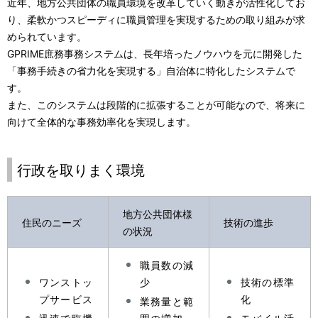
近年、地方公共団体の職員環境を改革していく動きが活性化してお
ビ
り、柔軟かつスピーディに職員管理を実現するための取り組みが求
ゲ
められています。
GPRIME庶務事務システムは、長年培ったノウハウを元に開発した
ー
「事務手続きの省力化を実現する」自治体に特化したシステムで
シ
す。
また、このシステムは段階的に拡張することが可能なので、将来に
ョ
向けて全体的な事務効率化を実現します。
ン
行政を取りまく環境
地方公共団体様
住民のニーズ
技術の進歩
の状況
職員数の減
ワンストッ
少
技術の標準
プサービス
化
業務量と範