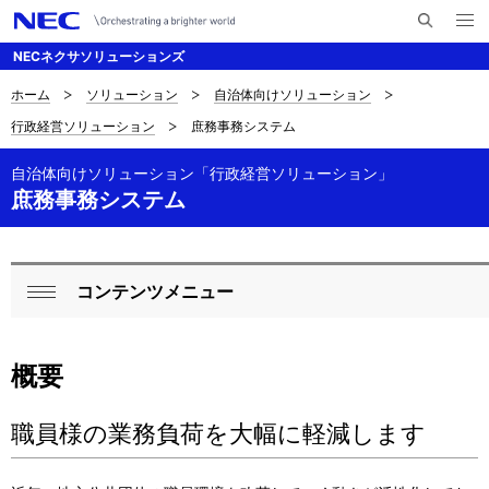
メ
サ
ニ
NECネクサソリューションズ
イ
ュ
ー
ト
を
ホーム
ソリューション
自治体向けソリューション
サ
ナ
内
開
行政経営ソリューション
庶務事務システム
く
検
ビ
イ
索
ゲ
自治体向けソリューション「行政経営ソリューション」
ト
庶務事務システム
ー
内
シ
の
ョ
コンテンツメニュー
ロ
現
ン
閉
ー
在
じ
概要
る
カ
位
ル
置
職員様の業務負荷を大幅に軽減します
ナ