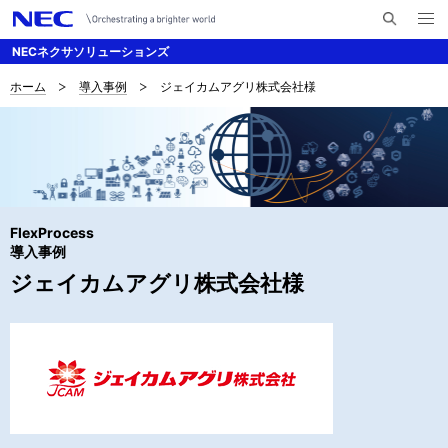
メ
サ
ニ
NECネクサソリューションズ
イ
ュ
ー
ト
を
ホーム
導入事例
ジェイカムアグリ株式会社様
サ
ナ
内
開
く
検
ビ
イ
索
ゲ
ト
ー
内
シ
FlexProcess
の
ョ
導入事例
現
ジェイカムアグリ株式会社様
ン
在
位
置