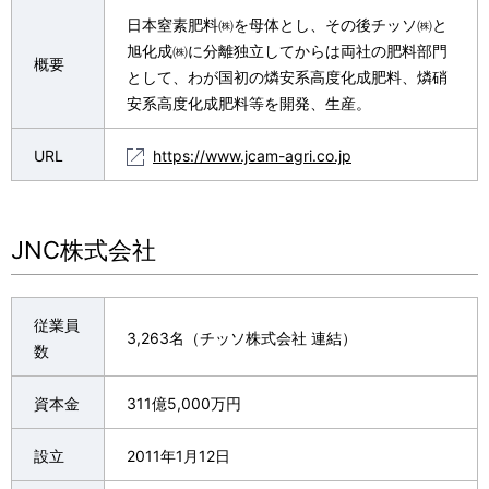
日本窒素肥料㈱を母体とし、その後チッソ㈱と
旭化成㈱に分離独立してからは両社の肥料部門
概要
として、わが国初の燐安系高度化成肥料、燐硝
安系高度化成肥料等を開発、生産。
URL
https://www.jcam-agri.co.jp
JNC株式会社
従業員
3,263名（チッソ株式会社 連結）
数
資本金
311億5,000万円
設立
2011年1月12日