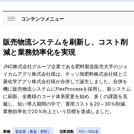
コンテンツメニュー
ロ
閉
ー
じ
販売物流システムを刷新し、コスト削
る
カ
減と業務効率化を実現
ル
ナ
JNC株式会社グループ企業である肥料製造販売大手のジェ
イカムアグリ株式会社様は、チッソ旭肥料株式会社様と三
ビ
菱化学アグリ株式会社様が合併して誕生しました。合併を
ゲ
機に販売物流システムにFlexProcessを採用し、新システム
に刷新。全農様のコード体系変更を始め、多くの課題を克
ー
服し、短い導入期間の中で、運用コストを20～30％削減、
シ
業務効率化で20％向上という目標を達成しました。
ョ
ン
業種:
製造業（農薬・肥料）
従業員数:
101～500名