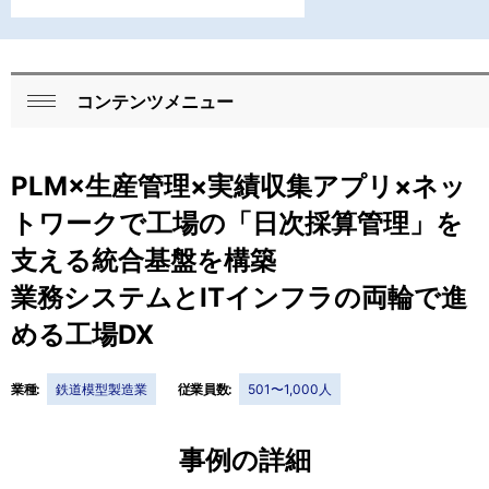
コンテンツメニュー
ロ
閉
ー
じ
PLM×生産管理×実績収集アプリ×ネッ
る
カ
トワークで工場の「日次採算管理」を
ル
支える統合基盤を構築
ナ
業務システムとITインフラの両輪で進
ビ
める工場DX
ゲ
ー
業種:
鉄道模型製造業
従業員数:
501〜1,000人
シ
事例の詳細
ョ