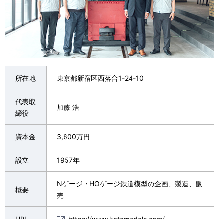
所在地
東京都新宿区西落合1-24-10
代表取
加藤 浩
締役
資本金
3,600万円
設立
1957年
Nゲージ・HOゲージ鉄道模型の企画、製造、販
概要
売
URL
https://www.katomodels.com/