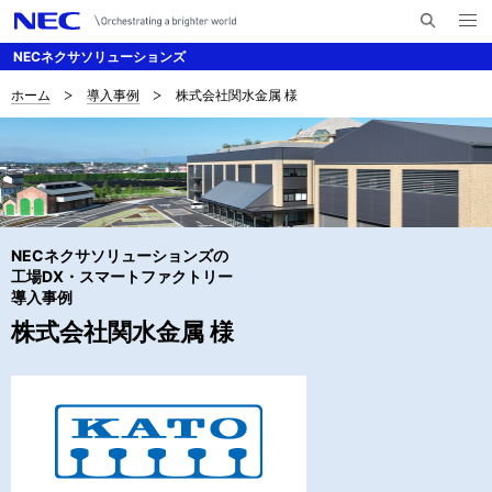
メ
サ
ニ
NECネクサソリューションズ
イ
ュ
ー
ト
を
ホーム
導入事例
株式会社関水金属 様
サ
ナ
内
開
く
検
ビ
イ
索
ゲ
ト
ー
内
シ
NECネクサソリューションズの
の
ョ
工場DX・スマートファクトリー
導入事例
現
ン
株式会社関水金属 様
在
位
置