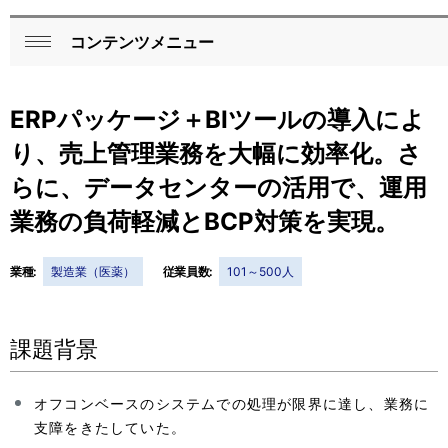
コンテンツメニュー
ロ
閉
ー
じ
ERPパッケージ＋BIツールの導入によ
る
カ
り、売上管理業務を大幅に効率化。さ
ル
らに、データセンターの活用で、運用
ナ
業務の負荷軽減とBCP対策を実現。
ビ
ゲ
業種:
製造業（医薬）
従業員数:
101～500人
ー
シ
課題背景
ョ
オフコンベースのシステムでの処理が限界に達し、業務に
ン
支障をきたしていた。