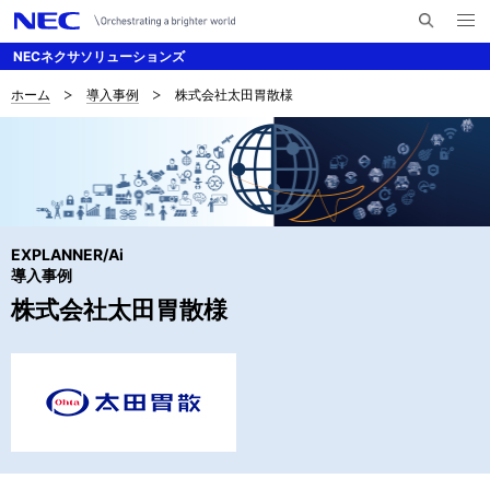
メ
サ
ニ
NECネクサソリューションズ
イ
ュ
ー
ト
を
ホーム
導入事例
株式会社太田胃散様
サ
ナ
内
開
く
検
ビ
イ
索
ゲ
ト
ー
内
シ
EXPLANNER/Ai
の
ョ
導入事例
現
株式会社太田胃散様
ン
在
位
置