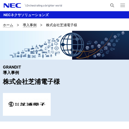
メ
サ
ニ
NECネクサソリューションズ
イ
ュ
ー
ト
を
ホーム
導入事例
株式会社芝浦電子様
サ
ナ
内
開
く
検
ビ
イ
索
ゲ
ト
ー
内
シ
GRANDIT
の
ョ
導入事例
現
株式会社芝浦電子様
ン
在
位
置