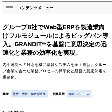
コンテンツメニュー
ロ
閉
ー
じ
グループ8社でWeb型ERPを製造業向
る
カ
けフルモジュールによるビッグバン導
ル
入。GRANDIT®を基盤に意思決定の迅
ナ
速化と業務の効率化を実現。
ビ
内部統制への対応を機に基幹システムを全面刷新。グルー
ゲ
プ企業を含めた業務プロセスの標準化と経営の意思決定を
ー
迅速化。
シ
ョ
業種:
電機・機械・精密製造業
従業員数:
1001～5000人
ン