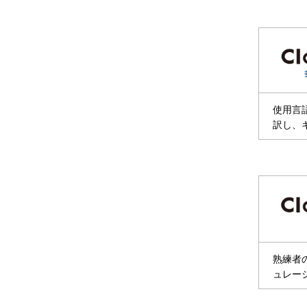
使用言
訳し、
熟練者
ュレー