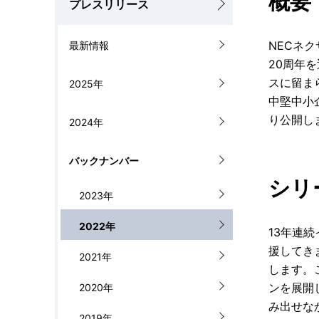
概要
プレスリリース
c
b
a
NECネ
最新情報
n
l
20周年
a
スに留ま
2025年
N
中堅中小
v
a
り公開し
2024年
i
v
バックナンバー
g
i
シリ
a
2023年
g
t
2022年
a
13年連続
i
援してき
t
2021年
します。
o
i
ンを展開
2020年
n
み出せな
o
2019年