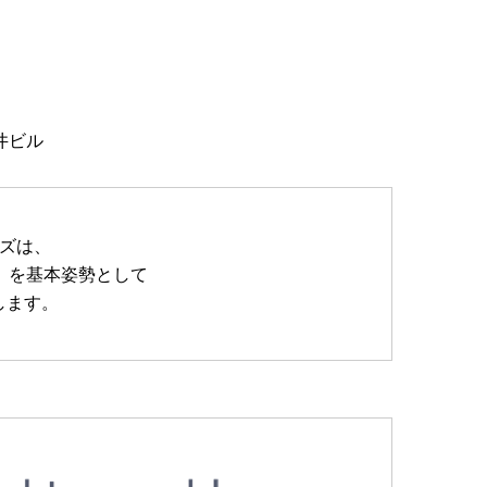
井ビル
ンズは、
で」を基本姿勢として
します。