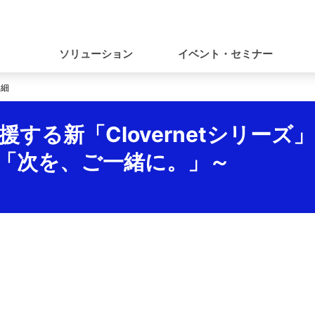
ナ
ビ
ソリューション
イベント・セミナー
ゲ
詳細
ー
シ
する新「Clovernetシリーズ
ョ
「次を、ご一緒に。」～
ン