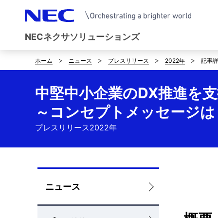
NECネクサソリューションズ
ホーム
ニュース
プレスリリース
2022年
記事
B
r
中堅中小企業のDX推進を支援
e
～コンセプトメッセージは
a
プレスリリース2022年
d
c
r
L
ニュース
u
o
m