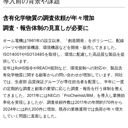
導入前の背景や課題
含有化学物質の調査依頼が年々増加
調査・報告体制の見直しが必要に
オーム電機は1961年の設立以来、「創造開発」をポリシーに、配線
パーツや熱対策機器、環境機器などを開発・販売してきました。
ISO14001やISO13485を取得し、環境に配慮した高品質な製品を提
供しています。
近年はRoHS指令やREACH規則など、環境規制への対応や、製品含
有化学物質に関する顧客からの問い合わせが増加しています。同社
では、生産部 品質保証グループが専任担当者を配置し、半年に一度
の定期的な調査と顧客の要望に応じた調査・報告を行う体制を整え
てきました。2011年にはNECの「ProChemist/BM」を導入し業務効
率化を実現しましたが、調査依頼件数は2011年の年間約170件から
2024年には約1,200件に増加。既存の業務運用では負荷が年々増大
していく問題に直面しました。