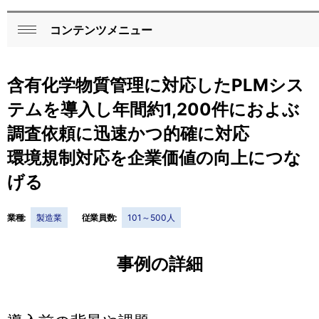
コンテンツメニュー
ロ
閉
ー
じ
含有化学物質管理に対応したPLMシス
る
カ
テムを導入し年間約1,200件におよぶ
ル
調査依頼に迅速かつ的確に対応
ナ
環境規制対応を企業価値の向上につな
ビ
げる
ゲ
ー
業種:
製造業
従業員数:
101～500人
シ
事例の詳細
ョ
ン