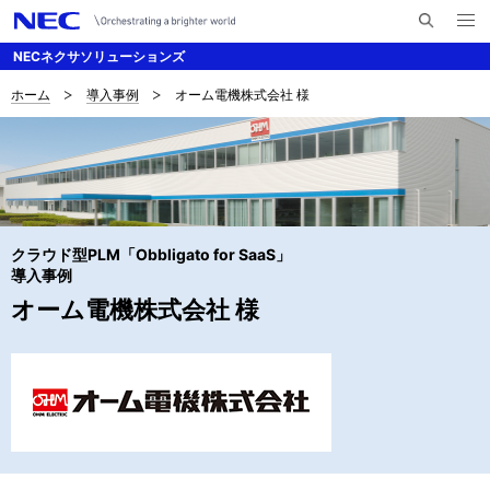
メ
サ
ニ
NECネクサソリューションズ
イ
ュ
ー
ト
を
ホーム
導入事例
オーム電機株式会社 様
サ
ナ
内
開
く
検
ビ
イ
索
ゲ
ト
ー
内
シ
クラウド型PLM「Obbligato for SaaS」
の
ョ
導入事例
現
オーム電機株式会社 様
ン
在
位
置