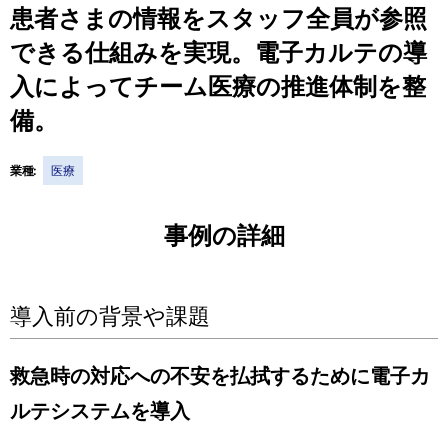
患者さまの情報をスタッフ全員が参照
る
カ
できる仕組みを実現。電子カルテの導
ル
入によってチーム医療の推進体制を整
ナ
備。
ビ
ゲ
業種:
医療
ー
事例の詳細
シ
ョ
導入前の背景や課題
ン
救急時の対応への不安を払拭するために電子カ
ルテシステムを導入