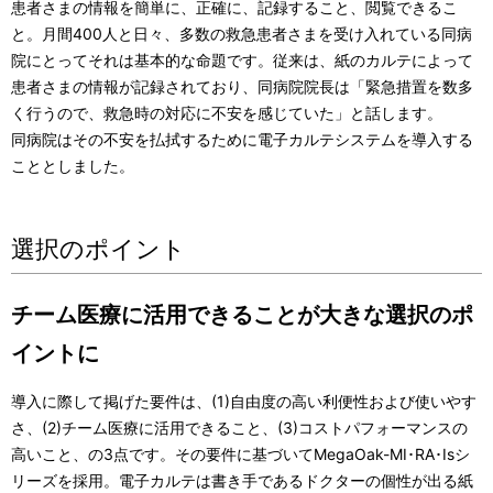
患者さまの情報を簡単に、正確に、記録すること、閲覧できるこ
と。月間400人と日々、多数の救急患者さまを受け入れている同病
院にとってそれは基本的な命題です。従来は、紙のカルテによって
患者さまの情報が記録されており、同病院院長は「緊急措置を数多
く行うので、救急時の対応に不安を感じていた」と話します。
同病院はその不安を払拭するために電子カルテシステムを導入する
こととしました。
選択のポイント
チーム医療に活用できることが大きな選択のポ
イントに
導入に際して掲げた要件は、(1)自由度の高い利便性および使いやす
さ、(2)チーム医療に活用できること、(3)コストパフォーマンスの
高いこと、の3点です。その要件に基づいてMegaOak-MI･RA･Isシ
リーズを採用。電子カルテは書き手であるドクターの個性が出る紙