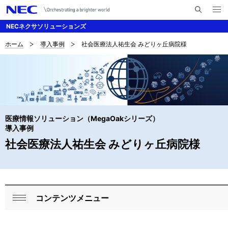
メ
サ
ニ
NECネクサソリューションズ
イ
ュ
ー
ト
を
ホーム
導入事例
社会医療法人祐生会 みどりヶ丘病院様
サ
ナ
内
開
く
検
ビ
イ
索
ゲ
ト
ー
内
シ
医療情報ソリューション（MegaOakシリーズ）
の
ョ
導入事例
現
社会医療法人祐生会 みどりヶ丘病院様
ン
在
位
置
コンテンツメニュー
ロ
閉
ー
じ